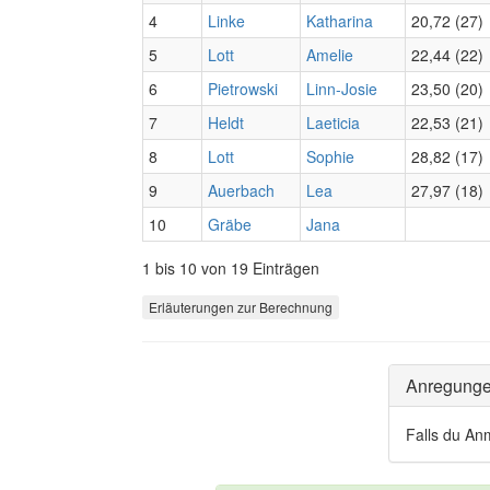
4
Linke
Katharina
20,72 (27)
5
Lott
Amelie
22,44 (22)
6
Pietrowski
Linn-Josie
23,50 (20)
7
Heldt
Laeticia
22,53 (21)
8
Lott
Sophie
28,82 (17)
9
Auerbach
Lea
27,97 (18)
10
Gräbe
Jana
1 bis 10 von 19 Einträgen
Erläuterungen zur Berechnung
Anregung
Falls du An