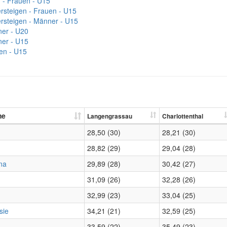
 - Frauen - U15
ersteigen - Frauen - U15
ersteigen - Männer - U15
er - U20
er - U15
en - U15
me
Langengrassau
Charlottenthal
28,50 (30)
28,21 (30)
28,82 (29)
29,04 (28)
na
29,89 (28)
30,42 (27)
31,09 (26)
32,28 (26)
32,99 (23)
33,04 (25)
sie
34,21 (21)
32,59 (25)
a
33,59 (22)
35,49 (23)