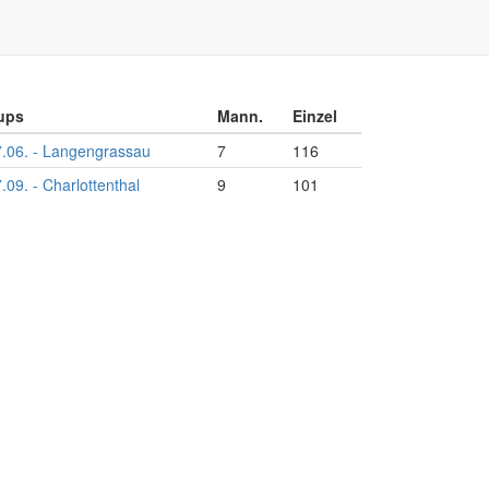
ups
Mann.
Einzel
.06. - Langengrassau
7
116
.09. - Charlottenthal
9
101