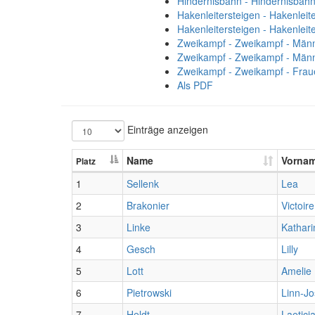
Hindernisbahn - Hindernisbahn
Hakenleitersteigen - Hakenleit
Hakenleitersteigen - Hakenleit
Zweikampf - Zweikampf - Männ
Zweikampf - Zweikampf - Männ
Zweikampf - Zweikampf - Frau
Als PDF
Einträge anzeigen
Name
Vorna
Platz
1
Sellenk
Lea
2
Brakonier
Victoire
3
Linke
Kathari
4
Gesch
Lilly
5
Lott
Amelie
6
Pietrowski
Linn-Jo
7
Heldt
Laetici