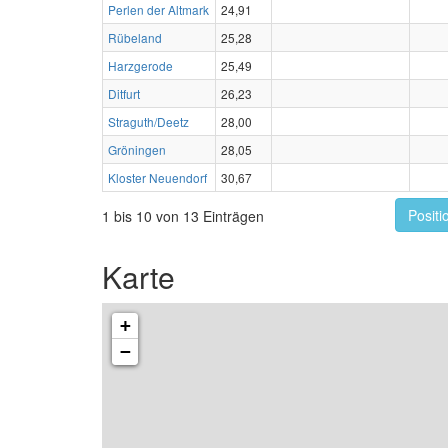
Perlen der Altmark
24,91
Rübeland
25,28
Harzgerode
25,49
Ditfurt
26,23
Straguth/Deetz
28,00
Gröningen
28,05
Kloster Neuendorf
30,67
Positi
1 bis 10 von 13 Einträgen
Karte
+
−