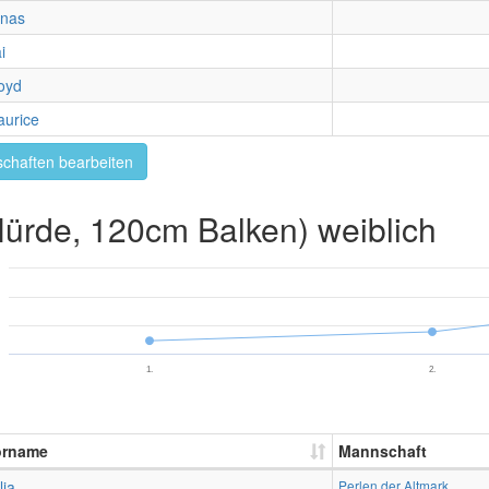
onas
i
oyd
urice
chaften bearbeiten
rde, 120cm Balken) weiblich
1.
2.
orname
Mannschaft
lia
Perlen der Altmark