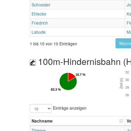
Schneider
J
Ehlecke
Ka
Friedrich
Fl
Labude
Ma
Manns
1 bis 10 von 10 Einträgen
100m-Hindernisbahn (Hü
32
16.7 %
16.7 %
Zeit (s)
30
28
83.3 %
83.3 %
26
Einträge anzeigen
Nachname
V
Thieme
Ju