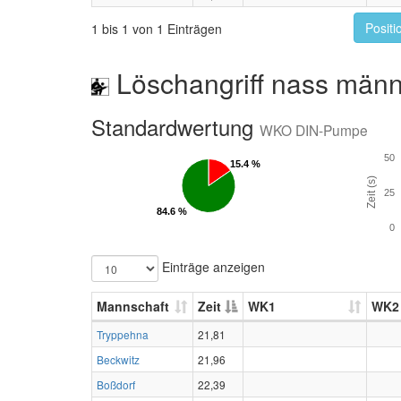
Positi
1 bis 1 von 1 Einträgen
Löschangriff nass männ
Standardwertung
WKO DIN-Pumpe
50
15.4 %
15.4 %
Zeit (s)
25
84.6 %
84.6 %
0
Einträge anzeigen
Mannschaft
Zeit
WK1
WK2
Tryppehna
21,81
Beckwitz
21,96
Boßdorf
22,39