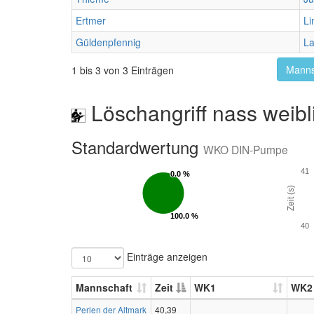
Ertmer
Li
Güldenpfennig
La
Manns
1 bis 3 von 3 Einträgen
Löschangriff nass weibl
Standardwertung
WKO DIN-Pumpe
41
0.0 %
0.0 %
Zeit (s)
100.0 %
100.0 %
40
Einträge anzeigen
Mannschaft
Zeit
WK1
WK2
Perlen der Altmark
40,39