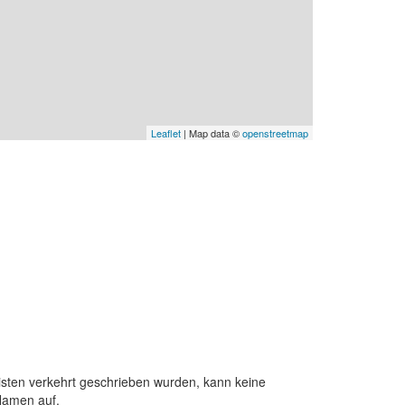
Leaflet
| Map data ©
openstreetmap
sten verkehrt geschrieben wurden, kann keine
Namen auf.