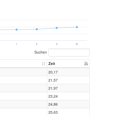
7.
8.
9.
10.
Suchen
Zeit
20,17
21,57
21,97
23,24
24,86
25,63