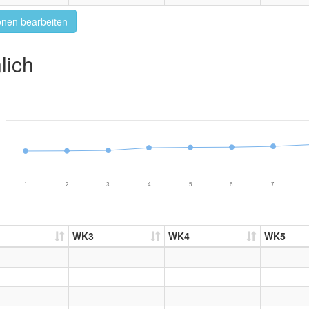
onen bearbeiten
lich
1.
2.
3.
4.
5.
6.
7.
WK3
WK4
WK5