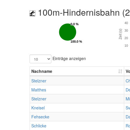
100m-Hindernisbahn (
40
0.0 %
0.0 %
Zeit (s)
30
20
100.0 %
100.0 %
10
Einträge anzeigen
Nachname
V
Stelzner
Ch
Matthes
De
Stelzner
Mi
Kneisel
S
Fehsecke
Da
Schlicke
R