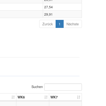
27,54
29,91
Zurück
1
Nächste
Suchen
WK6
WK7