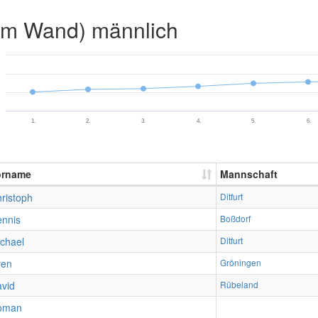
2m Wand) männlich
1.
2.
3.
4.
5.
6.
orname
Mannschaft
ristoph
Ditfurt
nnis
Boßdorf
chael
Ditfurt
ven
Gröningen
vid
Rübeland
oman