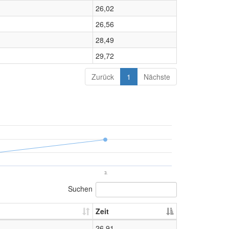
26,02
26,56
28,49
29,72
Zurück
1
Nächste
3.
Suchen
Zeit
26,91