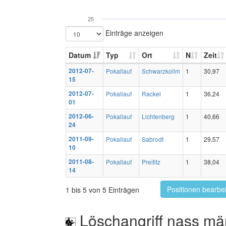
25
Einträge anzeigen
Datum
Typ
Ort
N
Zeit
2012-07-
Pokallauf
Schwarzkollm
1
30,97
15
2012-07-
Pokallauf
Rackel
1
36,24
01
2012-06-
Pokallauf
Lichtenberg
1
40,66
24
2011-09-
Pokallauf
Sabrodt
1
29,57
10
2011-08-
Pokallauf
Preititz
1
38,04
14
Positionen bearbe
1 bis 5 von 5 Einträgen
Löschangriff nass mä