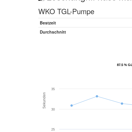
WKO TGL-Pumpe
Bestzeit
Durchschnitt
87.5 % Gü
87.5 % Gü
35
Sekunden
30
25