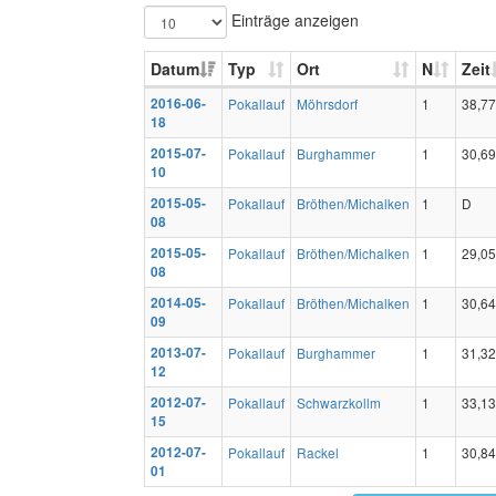
Einträge anzeigen
Datum
Typ
Ort
N
Zeit
2016-06-
Pokallauf
Möhrsdorf
1
38,77
18
2015-07-
Pokallauf
Burghammer
1
30,69
10
2015-05-
Pokallauf
Bröthen/Michalken
1
D
08
2015-05-
Pokallauf
Bröthen/Michalken
1
29,05
08
2014-05-
Pokallauf
Bröthen/Michalken
1
30,64
09
2013-07-
Pokallauf
Burghammer
1
31,32
12
2012-07-
Pokallauf
Schwarzkollm
1
33,13
15
2012-07-
Pokallauf
Rackel
1
30,84
01