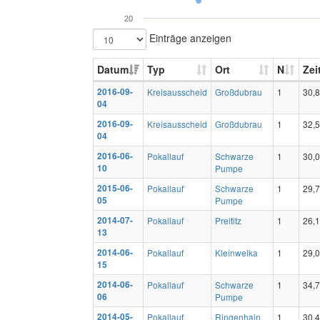
20
Einträge anzeigen
Datum
Typ
Ort
N
Zei
2016-09-
Kreisausscheid
Großdubrau
1
30,
04
2016-09-
Kreisausscheid
Großdubrau
1
32,
04
2016-06-
Pokallauf
Schwarze
1
30,
10
Pumpe
2015-06-
Pokallauf
Schwarze
1
29,
05
Pumpe
2014-07-
Pokallauf
Preititz
1
26,
13
2014-06-
Pokallauf
Kleinwelka
1
29,
15
2014-06-
Pokallauf
Schwarze
1
34,
06
Pumpe
2014-05-
Pokallauf
Ringenhain
1
30,