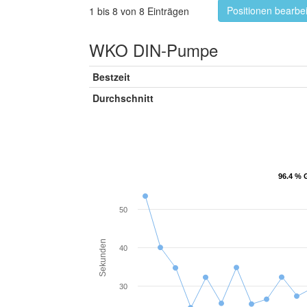
Positionen bearbe
1 bis 8 von 8 Einträgen
WKO DIN-Pumpe
Bestzeit
Durchschnitt
96.4 % 
96.4 % 
50
Sekunden
40
30