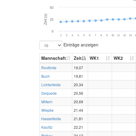
50
Zeit (s)
25
0
1.
2.
3.
4.
5.
6.
7.
8.
9.
10.
11.
12.
13.
1
Einträge anzeigen
Mannschaft
Zeit
WK1
WK2
Roxförde
19,07
Buch
19,81
Lichterfelde
20,34
Dequede
20,56
Miltern
20,69
Wiepke
21,44
Hasselfelde
21,81
Kaulitz
22,21
Polkau
24,12