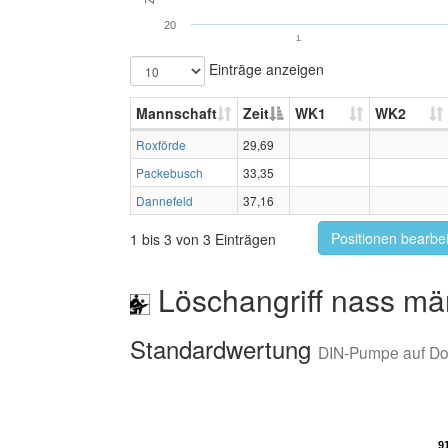
20
1.
Einträge anzeigen
Mannschaft
Zeit
WK1
WK2
Roxförde
29,69
Packebusch
33,35
Dannefeld
37,16
Positionen bearbe
1 bis 3 von 3 Einträgen
Löschangriff nass mä
Standardwertung
DIN-Pumpe auf D
9
9