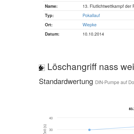
Name:
13. Flutlichtwettkampf de
Typ:
Pokallauf
Ort:
Wiepke
Datum:
10.10.2014
Löschangriff nass wei
Standardwertung
DIN-Pumpe auf D
83.
83.
40
Zeit (s)
30