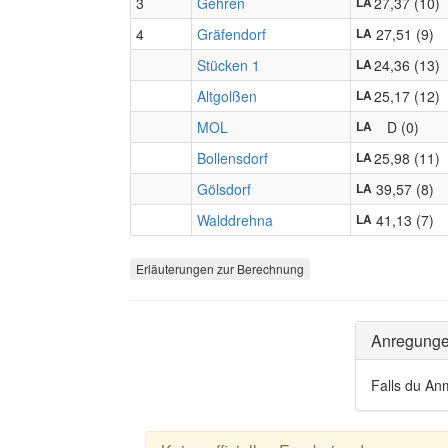
3
Gehren
27,37 (10)
LA
4
Gräfendorf
27,51 (9)
LA
Stücken 1
24,36 (13)
LA
Altgolßen
25,17 (12)
LA
MOL
D (0)
LA
Bollensdorf
25,98 (11)
LA
Gölsdorf
39,57 (8)
LA
Walddrehna
41,13 (7)
LA
Erläuterungen zur Berechnung
Anregung
Falls du An