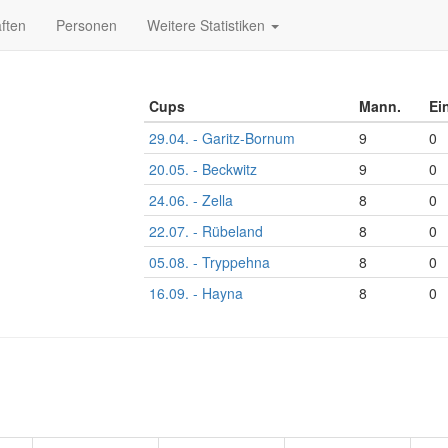
ften
Personen
Weitere Statistiken
Cups
Mann.
Ei
29.04. - Garitz-Bornum
9
0
20.05. - Beckwitz
9
0
24.06. - Zella
8
0
22.07. - Rübeland
8
0
05.08. - Tryppehna
8
0
16.09. - Hayna
8
0