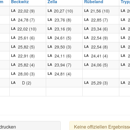
um
Beckwitz
Zella
Rübeland
Try
22,02 (9)
20,27 (10)
21,56 (10)
2
LA
LA
LA
LA
24,78 (7)
23,76 (8)
22,85 (7)
2
LA
LA
LA
LA
22,02 (10)
23,16 (9)
23,34 (6)
2
LA
LA
LA
LA
25,61 (6)
24,61 (5)
22,54 (9)
2
LA
LA
LA
LA
25,82 (5)
29,50 (3)
22,54 (8)
2
LA
LA
LA
LA
22,91 (8)
24,11 (6)
24,41 (4)
2
LA
LA
LA
LA
25,82 (4)
23,94 (7)
24,06 (5)
2
LA
LA
LA
LA
28,00 (3)
24,81 (4)
LA
LA
D (2)
25,29 (3)
2
LA
LA
LA
drucken
Keine offiziellen Ergebniss