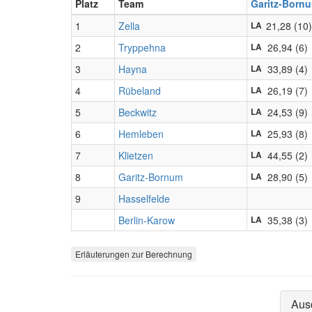
Platz
Team
Garitz-Born
1
Zella
21,28 (10)
LA
2
Tryppehna
26,94 (6)
LA
3
Hayna
33,89 (4)
LA
4
Rübeland
26,19 (7)
LA
5
Beckwitz
24,53 (9)
LA
6
Hemleben
25,93 (8)
LA
7
Klietzen
44,55 (2)
LA
8
Garitz-Bornum
28,90 (5)
LA
9
Hasselfelde
Berlin-Karow
35,38 (3)
LA
Erläuterungen zur Berechnung
Aus