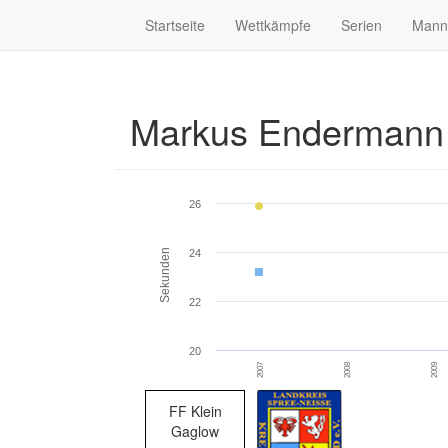
Startseite
Wettkämpfe
Serien
Mann
Markus Enderman
26
Sekunden
24
22
20
2007
2008
2009
FF Klein
Gaglow