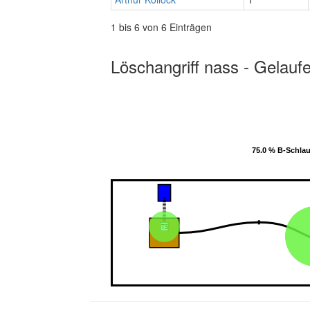
1 bis 6 von 6 Einträgen
Löschangriff nass - Gelauf
75.0 % B-Schla
75.0 % B-Schla