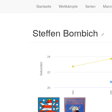
Startseite
Wettkämpfe
Serien
Mann
Steffen Bombich
♂
24
Sekunden
22
20
2004
200