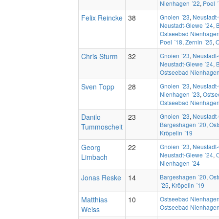
Nienhagen ´22
,
Poel 
Felix Reincke
38
Gnoien ´23
,
Neustadt
Neustadt-Glewe ´24
,
Ostseebad Nienhagen
Poel ´18
,
Zernin ´25
,
O
Chris Sturm
32
Gnoien ´23
,
Neustadt
Neustadt-Glewe ´24
,
Ostseebad Nienhagen
Sven Topp
28
Gnoien ´23
,
Neustadt
Nienhagen ´23
,
Ostse
Ostseebad Nienhagen
Danilo
23
Gnoien ´23
,
Neustadt
Bargeshagen ´20
,
Ost
Tummoscheit
Kröpelin ´19
Georg
22
Gnoien ´23
,
Neustadt
Neustadt-Glewe ´24
,
Limbach
Nienhagen ´24
Jonas Reske
14
Bargeshagen ´20
,
Ost
´25
,
Kröpelin ´19
Matthias
10
Ostseebad Nienhagen
Ostseebad Nienhagen
Weiss