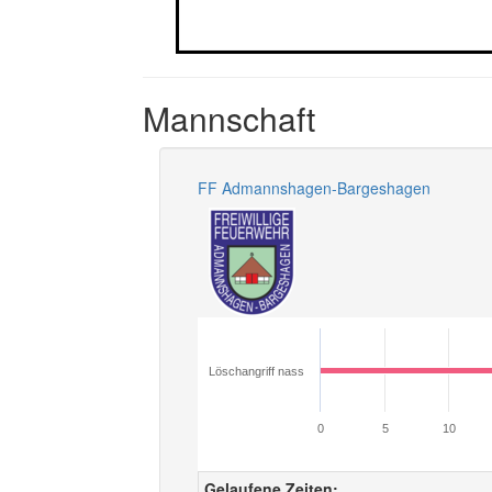
Mannschaft
FF Admannshagen-Bargeshagen
Löschangriff nass
0
5
10
Gelaufene Zeiten: