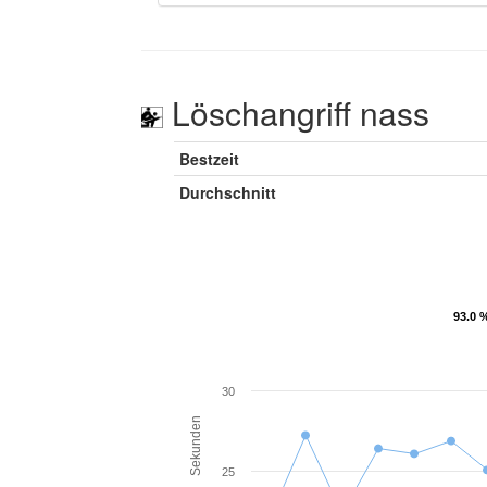
Löschangriff nass
Bestzeit
Durchschnitt
93.0 
93.0 
30
Sekunden
25