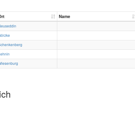
Ort
Name
Neuseddin
Görzke
Schenkenberg
Lehnin
Wiesenburg
ich