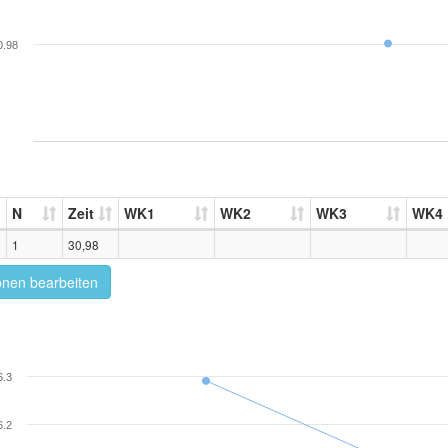
0.98
N
Zeit
WK1
WK2
WK3
WK4
1
30,98
onen bearbeiten
6.3
6.2