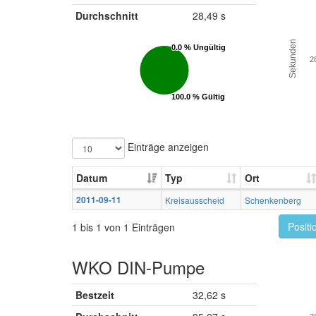
Durchschnitt
28,49 s
Sekunden
0.0 % Ungültig
0.0 % Ungültig
2
100.0 % Gültig
100.0 % Gültig
Einträge anzeigen
Datum
Typ
Ort
2011-09-11
Kreisausscheid
Schenkenberg
Positi
1 bis 1 von 1 Einträgen
WKO DIN-Pumpe
Bestzeit
32,62 s