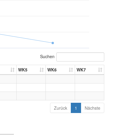
Suchen
WK5
WK6
WK7
Zurück
1
Nächste