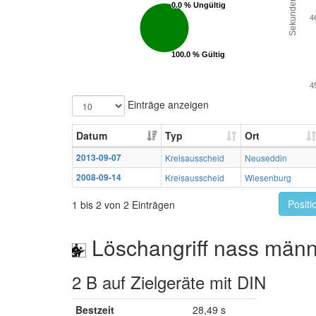
Sekunden
0.0 % Ungültig
0.0 % Ungültig
4
100.0 % Gültig
100.0 % Gültig
4
Einträge anzeigen
Datum
Typ
Ort
2013-09-07
Kreisausscheid
Neuseddin
2008-09-14
Kreisausscheid
Wiesenburg
Positi
1 bis 2 von 2 Einträgen
Löschangriff nass männ
2 B auf Zielgeräte mit DIN
Bestzeit
28,49 s