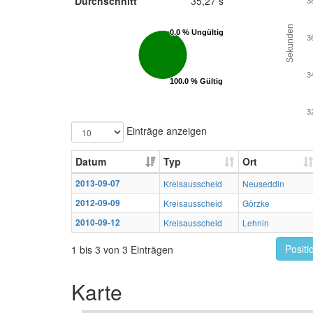
Durchschnitt
35,27 s
3
Sekunden
0.0 % Ungültig
0.0 % Ungültig
3
3
100.0 % Gültig
100.0 % Gültig
3
Einträge anzeigen
Datum
Typ
Ort
2013-09-07
Kreisausscheid
Neuseddin
2012-09-09
Kreisausscheid
Görzke
2010-09-12
Kreisausscheid
Lehnin
Positi
1 bis 3 von 3 Einträgen
Karte