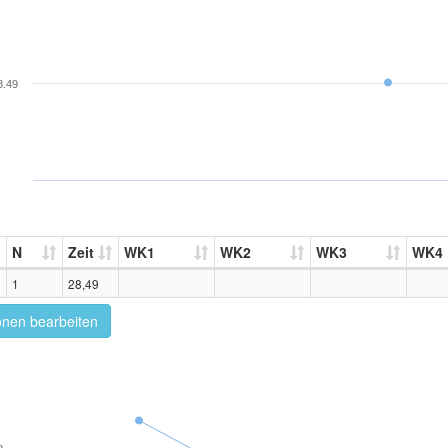
8.49
N
Zeit
WK1
WK2
WK3
WK4
1
28,49
onen bearbeiten