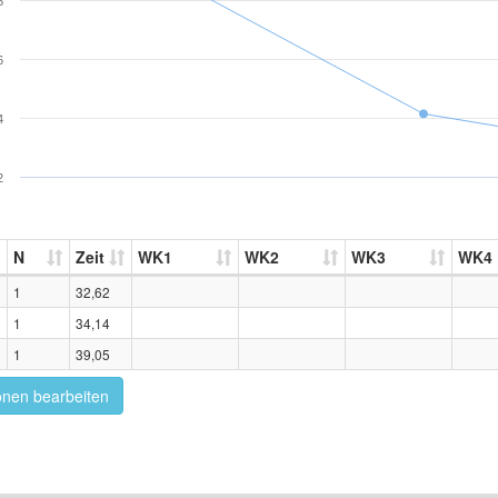
8
6
4
2
N
Zeit
WK1
WK2
WK3
WK4
1
32,62
1
34,14
1
39,05
onen bearbeiten