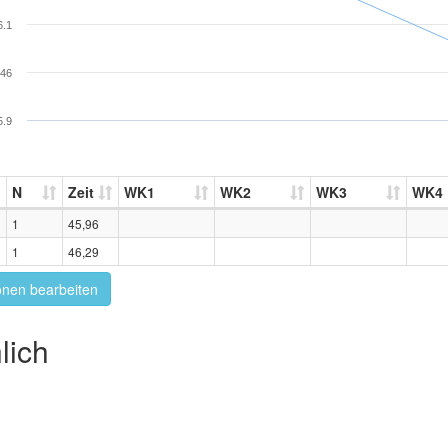
6.1
46
5.9
N
Zeit
WK1
WK2
WK3
WK4
1
45,96
1
46,29
onen bearbeiten
lich