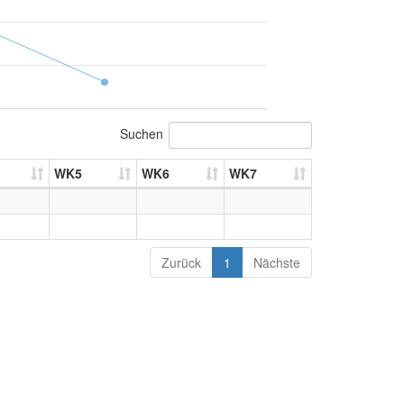
Suchen
WK5
WK6
WK7
Zurück
1
Nächste