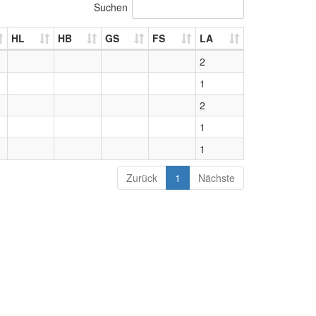
Suchen
HL
HB
GS
FS
LA
2
1
2
1
1
Zurück
1
Nächste