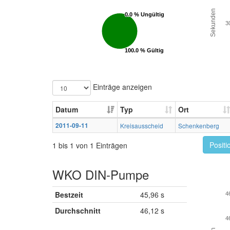
Sekunden
0.0 % Ungültig
0.0 % Ungültig
3
100.0 % Gültig
100.0 % Gültig
Einträge anzeigen
Datum
Typ
Ort
2011-09-11
Kreisausscheid
Schenkenberg
Positi
1 bis 1 von 1 Einträgen
WKO DIN-Pumpe
Bestzeit
45,96 s
4
Durchschnitt
46,12 s
4