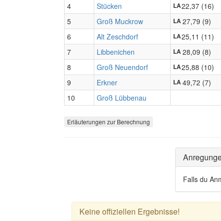
4
Stücken
22,37 (16)
LA
5
Groß Muckrow
27,79 (9)
LA
6
Alt Zeschdorf
25,11 (11)
LA
7
Libbenichen
28,09 (8)
LA
8
Groß Neuendorf
25,88 (10)
LA
9
Erkner
49,72 (7)
LA
10
Groß Lübbenau
Erläuterungen zur Berechnung
Anregung
Falls du An
Keine offiziellen Ergebnisse!