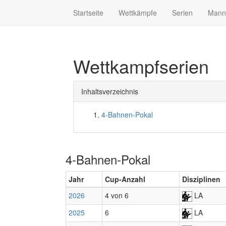
Startseite
Wettkämpfe
Serien
Mann
Wettkampfserien
Inhaltsverzeichnis
4-Bahnen-Pokal
4-Bahnen-Pokal
Jahr
Cup-Anzahl
Disziplinen
2026
4 von 6
LA
2025
6
LA