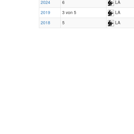
2024
6
LA
2019
3 von 5
LA
2018
5
LA