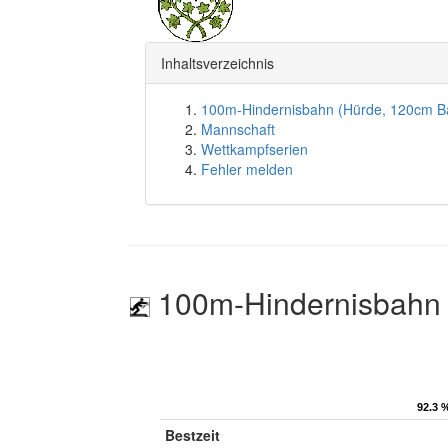
Inhaltsverzeichnis
100m-Hindernisbahn (Hürde, 120cm B
Mannschaft
Wettkampfserien
Fehler melden
100m-Hindernisbahn 
92.3 
92.3 
Bestzeit