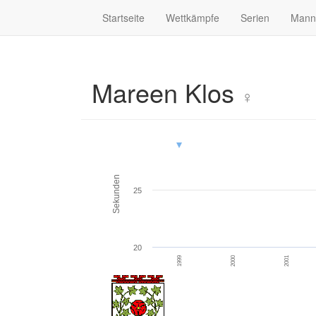
Startseite
Wettkämpfe
Serien
Mann
Mareen Klos
♀
Sekunden
25
20
1999
2000
2001