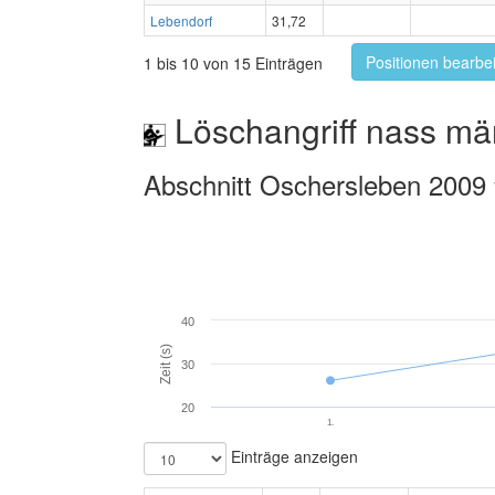
Lebendorf
31,72
Positionen bearbe
1 bis 10 von 15 Einträgen
Löschangriff nass mä
Abschnitt Oschersleben 2009
40
Zeit (s)
30
20
1.
Einträge anzeigen