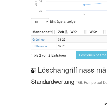
Zeit (s)
32
30
1.
Einträge anzeigen
Mannschaft
Zeit
WK1
WK2
Gröningen
31,22
Hüttenrode
32,75
Positionen bearbe
1 bis 2 von 2 Einträgen
Löschangriff nass mä
Standardwertung
TGL-Pumpe auf D
9
9