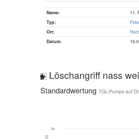
Name:
11. 
Typ:
Poka
Ort:
Hord
Datum:
16.0
Löschangriff nass wei
Standardwertung
TGL-Pumpe auf D
34