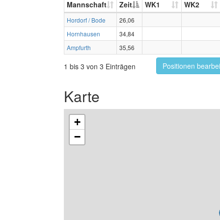
Mannschaft
Zeit
WK1
WK2
Hordorf / Bode
26,06
Hornhausen
34,84
Ampfurth
35,56
Positionen bearbe
1 bis 3 von 3 Einträgen
Karte
+
−