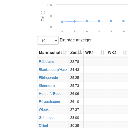
100
Zeit (s)
50
0
1.
2.
3.
4.
5.
6.
Einträge anzeigen
Mannschaft
Zeit
WK1
WK2
Rübeland
22,78
Blankenburg/Harz
24,43
Elbingerode
25,25
Stemmern
25,73
Hordorf / Bode
26,06
Rövershagen
26,10
Wiepke
27,37
Gröningen
28,00
Ditfurt
30,35