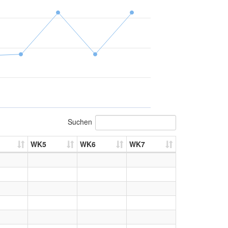
Suchen
WK5
WK6
WK7