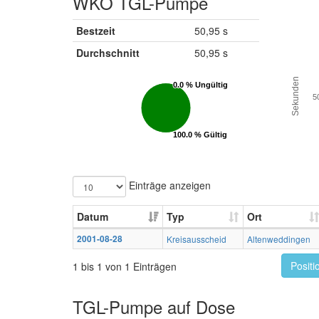
WKO TGL-Pumpe
Bestzeit
50,95 s
Durchschnitt
50,95 s
Sekunden
0.0 % Ungültig
0.0 % Ungültig
5
100.0 % Gültig
100.0 % Gültig
Einträge anzeigen
Datum
Typ
Ort
2001-08-28
Kreisausscheid
Altenweddingen
Positi
1 bis 1 von 1 Einträgen
TGL-Pumpe auf Dose