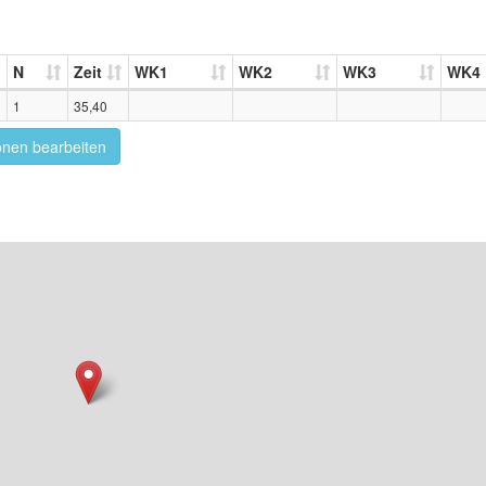
N
Zeit
WK1
WK2
WK3
WK4
1
35,40
onen bearbeiten