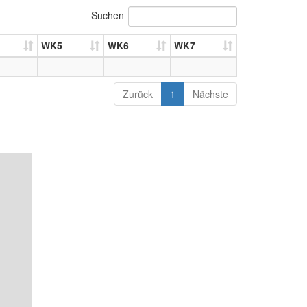
Suchen
WK5
WK6
WK7
Zurück
1
Nächste