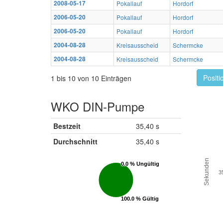
2008-05-17
Pokallauf
Hordorf
2006-05-20
Pokallauf
Hordorf
2006-05-20
Pokallauf
Hordorf
2004-08-28
Kreisausscheid
Schermcke
2004-08-28
Kreisausscheid
Schermcke
Positi
1 bis 10 von 10 Einträgen
WKO DIN-Pumpe
Bestzeit
35,40 s
Durchschnitt
35,40 s
Sekunden
0.0 % Ungültig
0.0 % Ungültig
3
100.0 % Gültig
100.0 % Gültig