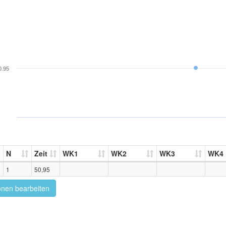
0.95
N
Zeit
WK1
WK2
WK3
WK4
1
50,95
onen bearbeiten