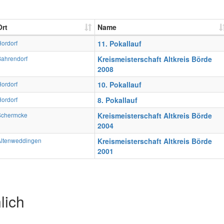
Ort
Name
ordorf
11. Pokallauf
Bahrendorf
Kreismeisterschaft Altkreis Börde
2008
ordorf
10. Pokallauf
ordorf
8. Pokallauf
Schermcke
Kreismeisterschaft Altkreis Börde
2004
Altenweddingen
Kreismeisterschaft Altkreis Börde
2001
lich