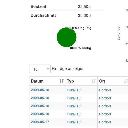
Bestzeit
32,50 s
3
Durchschnitt
35,30 s
Sekunden
3
0.0 % Ungültig
0.0 % Ungültig
3
100.0 % Gültig
100.0 % Gültig
3
Einträge anzeigen
Datum
Typ
Ort
2009-05-16
Pokallauf
Hordorf
2009-05-16
Pokallauf
Hordorf
2009-05-16
Pokallauf
Hordorf
2009-05-16
Pokallauf
Hordorf
2008-05-17
Pokallauf
Hordorf