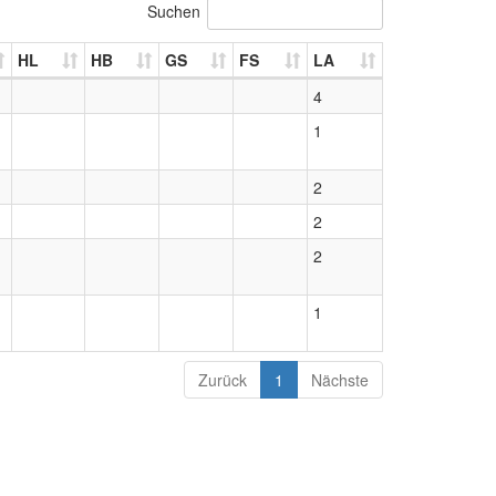
Suchen
HL
HB
GS
FS
LA
4
1
2
2
2
1
Zurück
1
Nächste