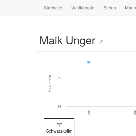
Startseite
Wettkämpfe
Serien
Mann
Maik Unger
♂
Sekunden
25
24
2013
201
FF
Schwarzkollm