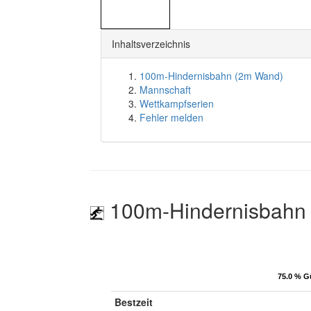
Inhaltsverzeichnis
100m-Hindernisbahn (2m Wand)
Mannschaft
Wettkampfserien
Fehler melden
100m-Hindernisbahn
75.0 % G
75.0 % G
Bestzeit