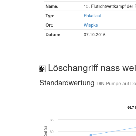
Name:
15. Flutlichtwettkampf de
Typ:
Pokallauf
Ort:
Wiepke
Datum:
07.10.2016
Löschangriff nass wei
Standardwertung
DIN-Pumpe auf D
66.7
66.7
35
Zeit (s)
30