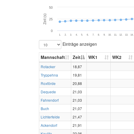
50
Zeit (s)
25
0
1.
2.
3.
4.
5.
6.
7.
8.
9.
10.
11.
12.
13.
14.
Einträge anzeigen
Mannschaft
Zeit
WK1
WK2
Rotacker
18,87
Tryppehna
19,81
Roxförde
20,88
Dequede
21,03
Fahrendorf
21,03
Buch
21,07
Lichterfelde
21,47
Ackendorf
21,91
Kaulitz
22,06