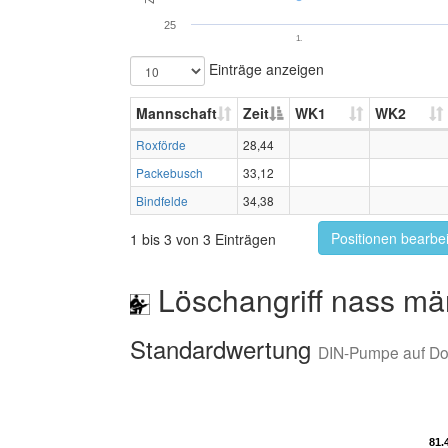
25
1.
Einträge anzeigen
Mannschaft
Zeit
WK1
WK2
Roxförde
28,44
Packebusch
33,12
Bindfelde
34,38
Positionen bearbe
1 bis 3 von 3 Einträgen
Löschangriff nass mä
Standardwertung
DIN-Pumpe auf D
81.
81.