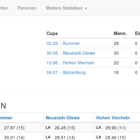
ften
Personen
Weitere Statistiken
Cups
Mann.
Ei
02.05. - Kummer
28
0
30.05. - Neustadt-Glewe
30
0
13.06. - Hohen Viecheln
22
0
04.07. - Boizenburg
18
0
IN
ummer
Neustadt-Glewe
Hohen Viecheln
27,87 (15)
26,45 (15)
29,90 (11)
LA
LA
30,01 (14)
28,51 (14)
28,46 (15)
LA
LA