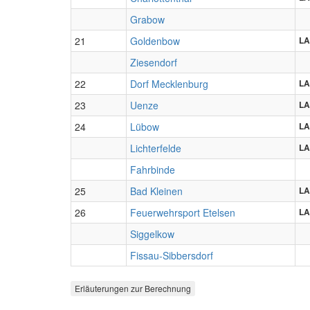
Grabow
21
Goldenbow
LA
Ziesendorf
22
Dorf Mecklenburg
LA
23
Uenze
LA
24
Lübow
LA
Lichterfelde
LA
Fahrbinde
25
Bad Kleinen
LA
26
Feuerwehrsport Etelsen
LA
Siggelkow
Fissau-Sibbersdorf
Erläuterungen zur Berechnung