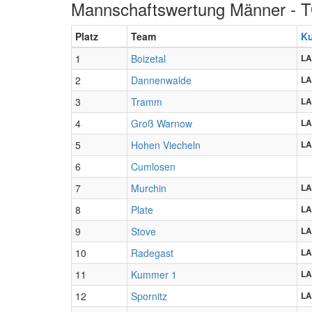
Mannschaftswertung Männer - 
Platz
Team
K
1
Boizetal
LA
2
Dannenwalde
LA
3
Tramm
LA
4
Groß Warnow
LA
5
Hohen Viecheln
LA
6
Cumlosen
7
Murchin
LA
8
Plate
LA
9
Stove
LA
10
Radegast
LA
11
Kummer 1
LA
12
Spornitz
LA