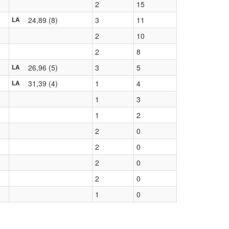
2
15
24,89 (8)
3
11
LA
2
10
2
8
26,96 (5)
3
5
LA
31,39 (4)
1
4
LA
1
3
1
2
2
0
2
0
2
0
2
0
1
0