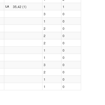
35,42 (1)
1
1
LA
3
0
1
0
2
0
2
0
2
0
1
0
1
0
3
0
2
0
1
0
1
0