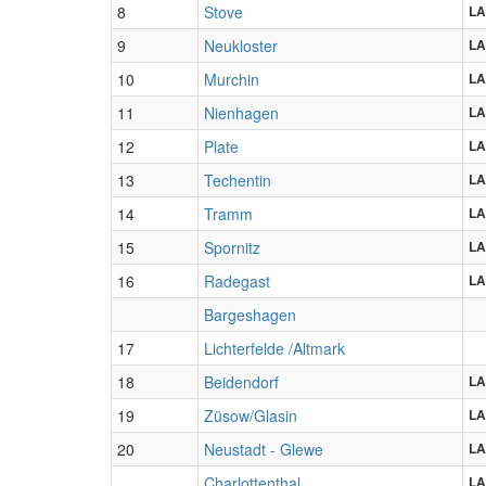
8
Stove
LA
9
Neukloster
LA
10
Murchin
LA
11
Nienhagen
LA
12
Plate
LA
13
Techentin
LA
14
Tramm
LA
15
Spornitz
LA
16
Radegast
LA
Bargeshagen
17
Lichterfelde /Altmark
18
Beidendorf
LA
19
Züsow/Glasin
LA
20
Neustadt - Glewe
LA
Charlottenthal
LA