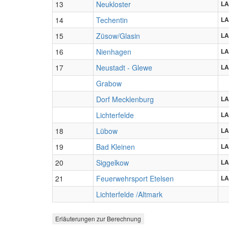
13
Neukloster
LA
14
Techentin
LA
15
Züsow/Glasin
LA
16
Nienhagen
LA
17
Neustadt - Glewe
LA
Grabow
Dorf Mecklenburg
LA
Lichterfelde
LA
18
Lübow
LA
19
Bad Kleinen
LA
20
Siggelkow
LA
21
Feuerwehrsport Etelsen
LA
Lichterfelde /Altmark
Erläuterungen zur Berechnung