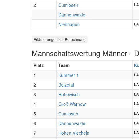
2
Cumlosen
LA
Dannenwalde
Nienhagen
LA
Erläuterungen zur Berechnung
Mannschaftswertung Männer - 
Platz
Team
K
1
Kummer 1
LA
2
Boizetal
LA
3
Hohewisch
LA
4
Groß Warnow
LA
5
Cumlosen
LA
6
Dannenwalde
LA
7
Hohen Viecheln
LA