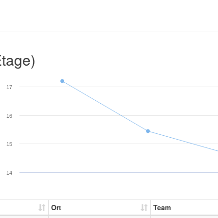
Etage)
17
16
15
14
Ort
Team