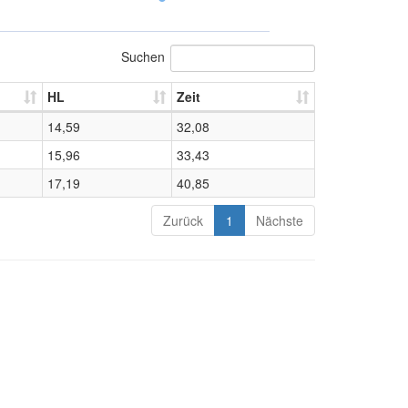
Suchen
HL
Zeit
14,59
32,08
15,96
33,43
17,19
40,85
Zurück
1
Nächste