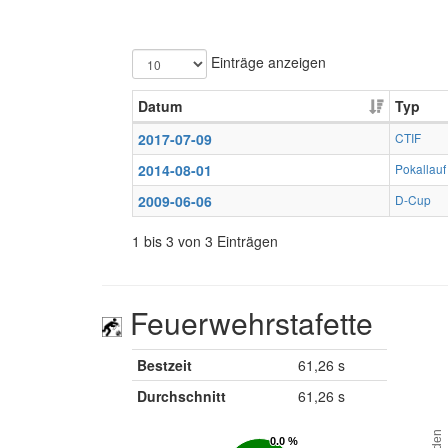
Einträge anzeigen
Datum
Typ
2017-07-09
CTIF
2014-08-01
Pokallauf
2009-06-06
D-Cup
1 bis 3 von 3 Einträgen
Feuerwehrstafette
Bestzeit
61,26 s
Durchschnitt
61,26 s
0.0 %
0.0 %