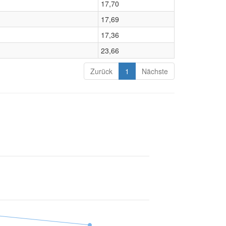
17,70
17,69
17,36
23,66
Zurück
1
Nächste