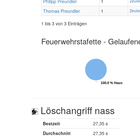
Philipp Preundler
1
Zeule
Thomas Preundler
1
Zeule
1 bis 3 von 3 Einträgen
Feuerwehrstafette - Gelaufen
100.0 % Haus
100.0 % Haus
Löschangriff nass
Bestzeit
27,35 s
Durchschnitt
27,35 s