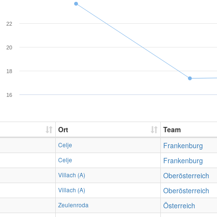
22
20
18
16
Ort
Team
Celje
Frankenburg
Celje
Frankenburg
Villach (A)
Oberösterreich
Villach (A)
Oberösterreich
Zeulenroda
Österreich