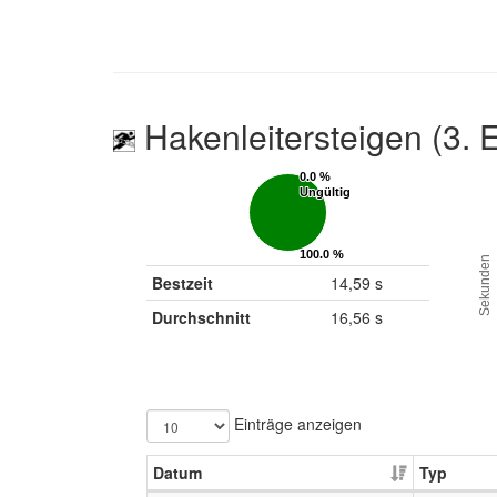
Hakenleitersteigen (3. 
0.0 %
0.0 %
Ungültig
Ungültig
100.0 %
100.0 %
Sekunden
Gültig
Gültig
Bestzeit
14,59 s
Durchschnitt
16,56 s
Einträge anzeigen
Datum
Typ