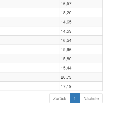
16,57
18,20
14,65
14,59
16,54
15,96
15,80
15,44
20,73
17,19
Zurück
1
Nächste