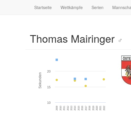
Startseite
Wettkämpfe
Serien
Mannscha
Thomas Mairinger
♂
20
Sekunden
15
10
2010
2017
2015
2022
2013
2020
2011
2018
2009
2016
2014
2021
2012
2019