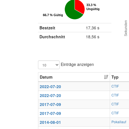
33.3 %
33.3 %
Ungültig
Ungültig
66.7 % Gültig
66.7 % Gültig
Sekunden
Bestzeit
17,36 s
Durchschnitt
18,56 s
Einträge anzeigen
Datum
Typ
2022-07-20
CTIF
2022-07-20
CTIF
2017-07-09
CTIF
2017-07-09
CTIF
2014-08-01
Pokallauf