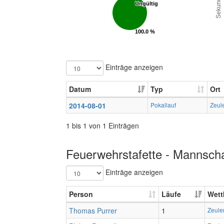
Sekunden
Ungültig
Ungültig
100.0 %
100.0 %
Gültig
Gültig
Einträge anzeigen
Datum
Typ
Ort
2014-08-01
Pokallauf
Zeul
1 bis 1 von 1 Einträgen
Feuerwehrstafette - Mannscha
Einträge anzeigen
Person
Läufe
Wett
Thomas Purrer
1
Zeule