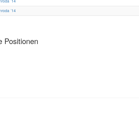
nroda ´14
nroda ´14
e Positionen