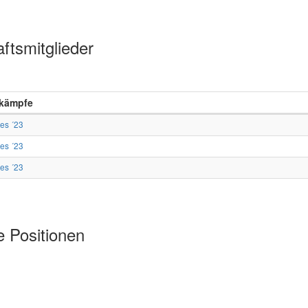
ftsmitglieder
kämpfe
ees ´23
ees ´23
ees ´23
e Positionen