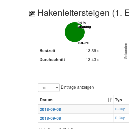
Hakenleitersteigen (1. 
0.0 %
0.0 %
Ungültig
Ungültig
100.0 %
100.0 %
Sekunden
Gültig
Gültig
Bestzeit
13,39 s
Durchschnitt
13,43 s
Einträge anzeigen
Datum
Typ
2018-09-08
D-Cup
2018-09-08
D-Cup