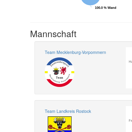
100.0 % Wand
100.0 % Wand
Mannschaft
Team Mecklenburg-Vorpommern
Ha
Team Landkreis Rostock
Fe