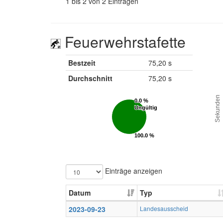
1 bis 2 von 2 Einträgen
Feuerwehrstafette
Bestzeit
75,20 s
Durchschnitt
75,20 s
Sekunden
0.0 %
0.0 %
Ungültig
Ungültig
100.0 %
100.0 %
Gültig
Gültig
Einträge anzeigen
Datum
Typ
2023-09-23
Landesausscheid