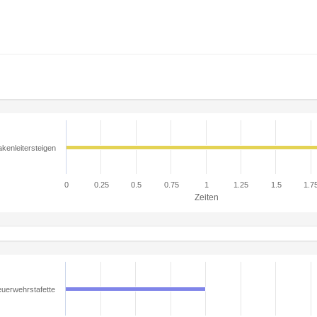
kenleitersteigen
0
0.25
0.5
0.75
1
1.25
1.5
1.7
Zeiten
uerwehrstafette