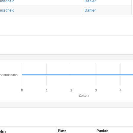
usscheid
Dahlen
usscheid
Dahlen
ndernisbahn
0
1
2
3
4
Zeiten
plin
Platz
Punkte