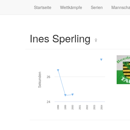
Startseite
Wettkämpfe
Serien
Mannscha
Ines Sperling
♀
Sekunden
26
24
2000
1999
1998
2004
2003
2002
2001