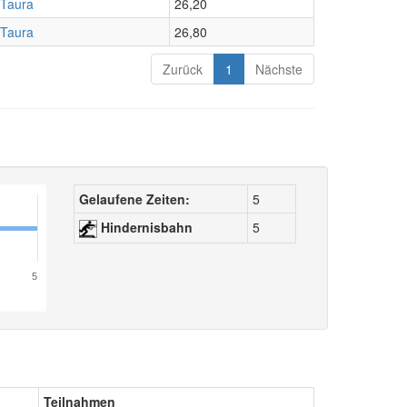
Taura
26,20
Taura
26,80
Zurück
1
Nächste
Gelaufene Zeiten:
5
Hindernisbahn
5
5
Teilnahmen