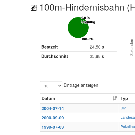
100m-Hindernisbahn (H
0.0 %
0.0 %
Ungültig
Ungültig
100.0 %
100.0 %
Sekunden
Gültig
Gültig
Bestzeit
24,50 s
Durchschnitt
25,88 s
Einträge anzeigen
Datum
Typ
2004-07-14
DM
2000-09-09
Landesa
1999-07-03
Pokallau