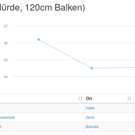
ürde, 120cm Balken)
27
26
25
24
Ort
Halle
usscheid
Zerre
f
Brandis