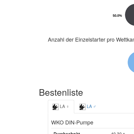
50.0%
50.0%
Anzahl der Einzelstarter pro Wettk
Bestenliste
LA ♀
LA ♂
WKO DIN-Pumpe
Durchschnitt
40,30 s