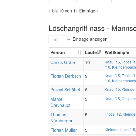
1 bis 10 von 11 Einträgen
Löschangriff nass - Mannsc
Einträge anzeigen
Person
Läufe
Wettkämpfe
Carlos Gräfe
10
Knau ´15
,
Triptis ´
´10
,
Kleindembach
Florian Derbsch
9
Knau ´15
,
Triptis ´
´10
,
Kleindembach
Pascal Schöbel
8
Knau ´15
,
Kleinde
Marcel
5
Knau ´15
,
Crispend
Dreyhaupt
Thomas
5
Triptis ´12
,
Kleinde
Nürnberger
Florian Müller
5
Kleindembach ´15