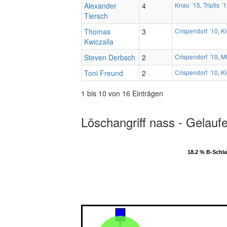
Alexander
4
Knau ´15
,
Triptis ´
Tiersch
Thomas
3
Crispendorf ´10
,
K
Kwiczalla
Steven Derbsch
2
Crispendorf ´10
,
Mi
Toni Freund
2
Crispendorf ´10
,
K
1 bis 10 von 16 Einträgen
Löschangriff nass - Gelauf
18.2 % B-Schl
18.2 % B-Schl