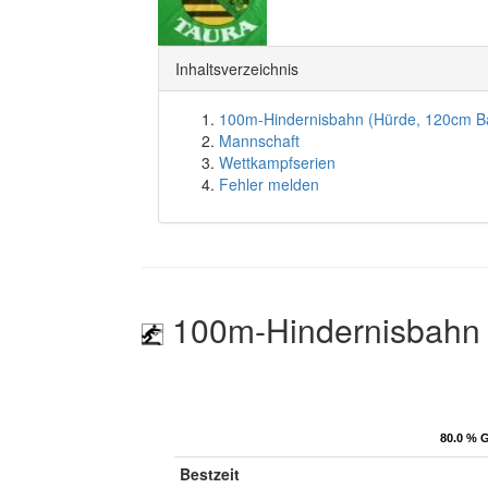
Inhaltsverzeichnis
100m-Hindernisbahn (Hürde, 120cm B
Mannschaft
Wettkampfserien
Fehler melden
100m-Hindernisbahn 
80.0 % G
80.0 % G
Bestzeit