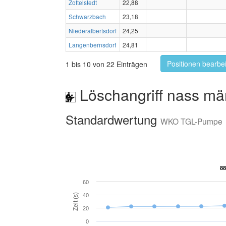
Zottelstedt
22,88
Schwarzbach
23,18
Niederalbertsdorf
24,25
Langenbernsdorf
24,81
Positionen bearbe
1 bis 10 von 22 Einträgen
Löschangriff nass mä
Standardwertung
WKO TGL-Pumpe
88
88
60
Zeit (s)
40
20
0