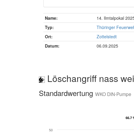
Name:
14. Ilmtalpokal 202
Typ:
Thüringer Feuerwe
Ort:
Zottelstedt
Datum:
06.09.2025
Löschangriff nass wei
Standardwertung
WKO DIN-Pumpe
66.7
66.7
50