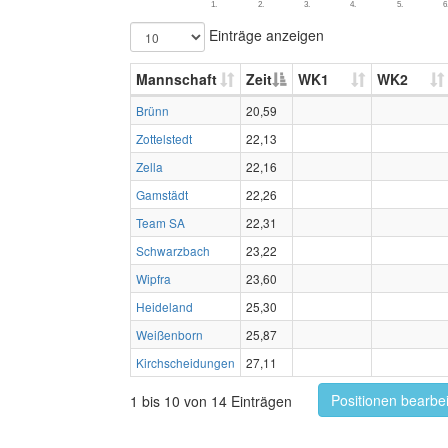
1.
2.
3.
4.
5.
6
Einträge anzeigen
Mannschaft
Zeit
WK1
WK2
Brünn
20,59
Zottelstedt
22,13
Zella
22,16
Gamstädt
22,26
Team SA
22,31
Schwarzbach
23,22
Wipfra
23,60
Heideland
25,30
Weißenborn
25,87
Kirchscheidungen
27,11
Positionen bearbe
1 bis 10 von 14 Einträgen