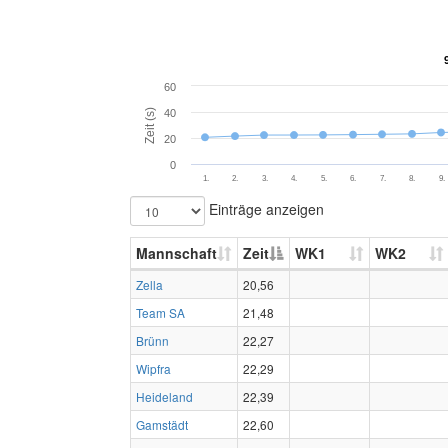
60
Zeit (s)
40
20
0
1.
2.
3.
4.
5.
6.
7.
8.
9.
Einträge anzeigen
Mannschaft
Zeit
WK1
WK2
Zella
20,56
Team SA
21,48
Brünn
22,27
Wipfra
22,29
Heideland
22,39
Gamstädt
22,60