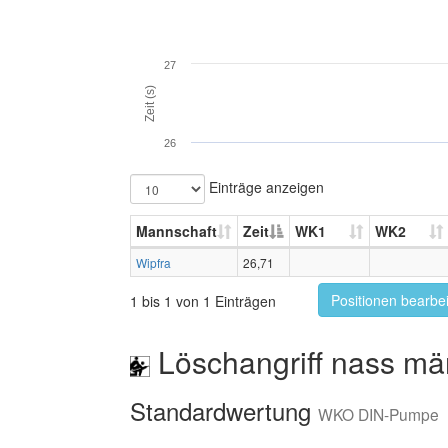
27
Zeit (s)
26
Einträge anzeigen
Mannschaft
Zeit
WK1
WK2
Wipfra
26,71
Positionen bearbe
1 bis 1 von 1 Einträgen
Löschangriff nass mä
Standardwertung
WKO DIN-Pumpe