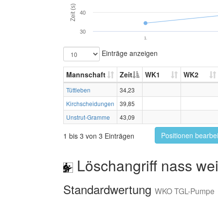
Zeit (s)
40
30
1.
Einträge anzeigen
Mannschaft
Zeit
WK1
WK2
Tüttleben
34,23
Kirchscheidungen
39,85
Unstrut-Gramme
43,09
Positionen bearbe
1 bis 3 von 3 Einträgen
Löschangriff nass wei
Standardwertung
WKO TGL-Pumpe