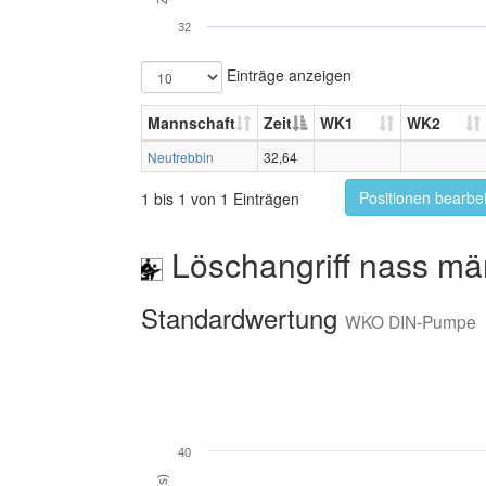
32
Einträge anzeigen
Mannschaft
Zeit
WK1
WK2
Neutrebbin
32,64
Positionen bearbe
1 bis 1 von 1 Einträgen
Löschangriff nass mä
Standardwertung
WKO DIN-Pumpe
40