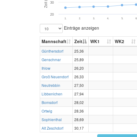
Zeit (s)
30
20
1.
2.
3.
4.
5.
6
Einträge anzeigen
Mannschaft
Zeit
WK1
WK2
Günthersdorf
25,36
Genschmar
25,89
Ihlow
26,20
Groß Neuendorf
26,33
Neutrebbin
27,50
Libbenichen
27,94
Bomsdorf
28,02
Ortwig
28,36
Sophienthal
28,69
Alt Zeschdorf
30,17