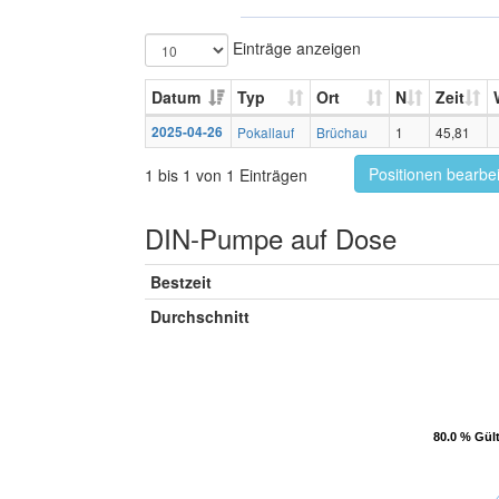
Einträge anzeigen
Datum
Typ
Ort
N
Zeit
2025-04-26
Pokallauf
Brüchau
1
45,81
Positionen bearbe
1 bis 1 von 1 Einträgen
DIN-Pumpe auf Dose
Bestzeit
Durchschnitt
80.0 % Gül
80.0 % Gül