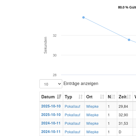
80.0 % Gül
80.0 % Gül
32
Sekunden
30
28
Einträge anzeigen
Datum
Typ
Ort
N
Zeit
2025-10-10
Pokallauf
Wiepke
1
29,84
2025-10-10
Pokallauf
Wiepke
1
32,90
2024-10-11
Pokallauf
Wiepke
1
31,53
2024-10-11
Pokallauf
Wiepke
1
D