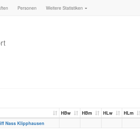
ften
Personen
Weitere Statistiken
rt
HBw
HBm
HLw
HLm
iff Nass Klipphausen