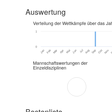
Auswertung
Verteilung der Wettkämpfe über das Ja
1
0
Jan
Feb
Mär
Apr
Mai
Jun
Jul
Aug
Sep
Okt
Nov
Mannschaftswertungen der
Einzeldisziplinen
Bestenliste