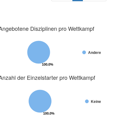
Angebotene Disziplinen pro Wettkampf
Andere
100.0%
100.0%
Anzahl der Einzelstarter pro Wettkampf
Keine
100.0%
100.0%