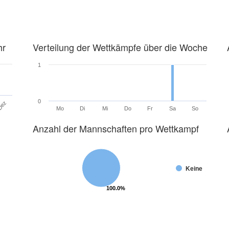
hr
Verteilung der Wettkämpfe über die Woche
1
0
Dez
Mo
Di
Mi
Do
Fr
Sa
So
Anzahl der Mannschaften pro Wettkampf
Keine
100.0%
100.0%