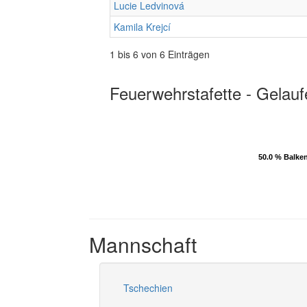
Lucie Ledvinová
Kamila Krejcí
1 bis 6 von 6 Einträgen
Feuerwehrstafette - Gelauf
50.0 % Balke
50.0 % Balke
Mannschaft
Tschechien