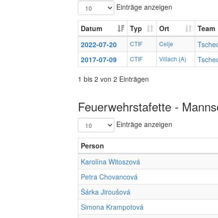
Einträge anzeigen
Datum
Typ
Ort
Team
2022-07-20
CTIF
Celje
Tschec
2017-07-09
CTIF
Villach (A)
Tschec
1 bis 2 von 2 Einträgen
Feuerwehrstafette - Mannsc
Einträge anzeigen
Person
Karolína Witoszová
Petra Chovancová
Šárka Jiroušová
Simona Krampotová