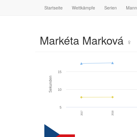
Startseite
Wettkämpfe
Serien
Mann
Markéta Marková
♀
15
Sekunden
10
5
2017
2018