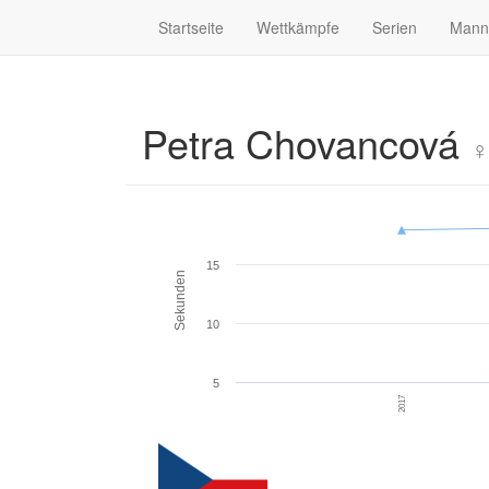
Startseite
Wettkämpfe
Serien
Mann
Petra Chovancová
♀
15
Sekunden
10
5
2017