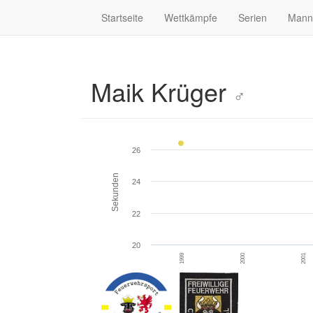
Startseite
Wettkämpfe
Serien
Mann
Maik Krüger
♂
26
Sekunden
24
22
20
1999
2000
2001