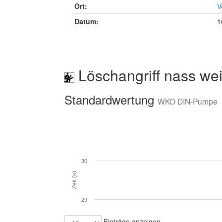
Ort:
V
Datum:
1
Löschangriff nass wei
Standardwertung
WKO DIN-Pumpe
30
Zeit (s)
29
Einträge anzeigen