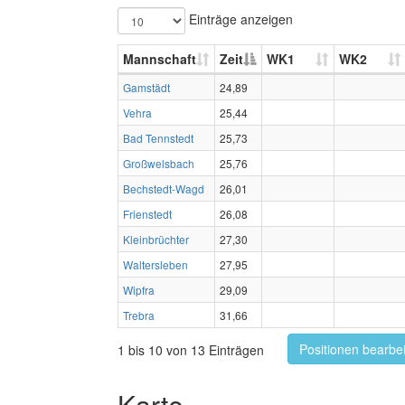
Einträge anzeigen
Mannschaft
Zeit
WK1
WK2
Gamstädt
24,89
Vehra
25,44
Bad Tennstedt
25,73
Großwelsbach
25,76
Bechstedt-Wagd
26,01
Frienstedt
26,08
Kleinbrüchter
27,30
Waltersleben
27,95
Wipfra
29,09
Trebra
31,66
Positionen bearbe
1 bis 10 von 13 Einträgen
Karte