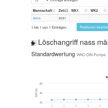
Mannschaft
Zeit
WK1
WK2
Vehra
29,61
Positionen bearbe
1 bis 1 von 1 Einträgen
Löschangriff nass mä
Standardwertung
WKO DIN-Pumpe
9
9
60
Zeit (s)
40
20
1.
2.
3.
4.
5.