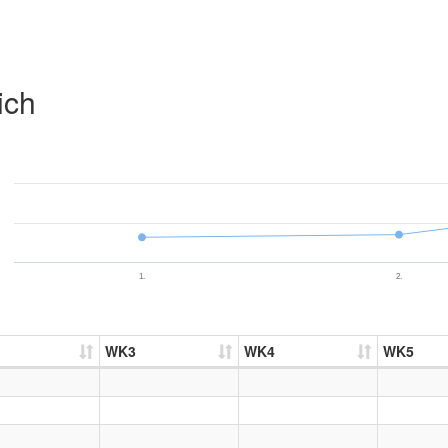
ich
1.
2.
WK3
WK4
WK5