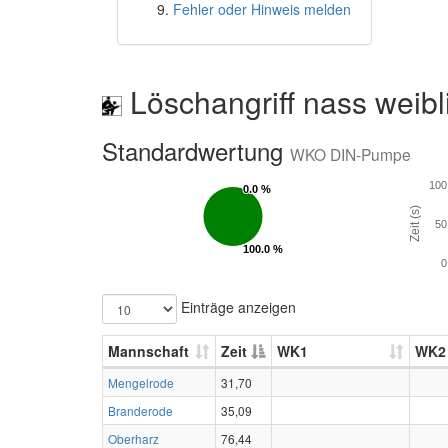
Fehler oder Hinweis melden
Löschangriff nass weibl
Standardwertung
WKO DIN-Pumpe
100
0.0 %
0.0 %
Zeit (s)
50
100.0 %
100.0 %
0
Einträge anzeigen
Mannschaft
Zeit
WK1
WK2
Mengelrode
31,70
Branderode
35,09
Oberharz
76,44