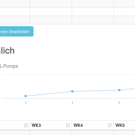
onen bearbeiten
lich
L-Pumpe
1.
2.
3.
WK3
WK4
WK5