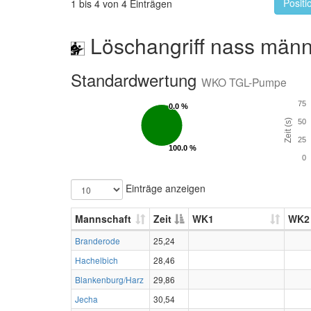
Positi
1 bis 4 von 4 Einträgen
Löschangriff nass männ
Standardwertung
WKO TGL-Pumpe
75
0.0 %
0.0 %
Zeit (s)
50
25
100.0 %
100.0 %
0
Einträge anzeigen
Mannschaft
Zeit
WK1
WK2
Branderode
25,24
Hachelbich
28,46
Blankenburg/Harz
29,86
Jecha
30,54