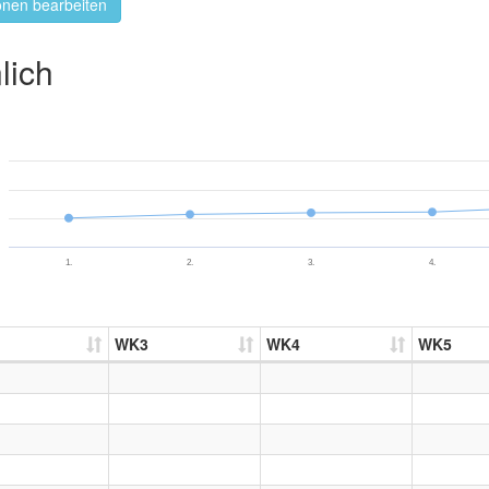
onen bearbeiten
lich
1.
2.
3.
4.
WK3
WK4
WK5