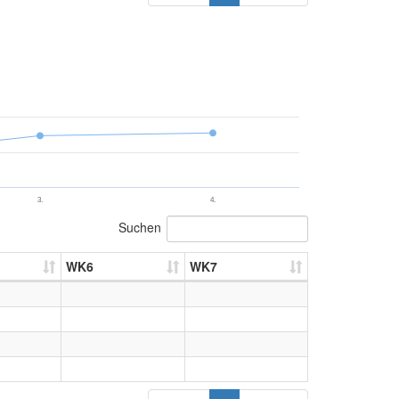
3.
4.
Suchen
WK6
WK7