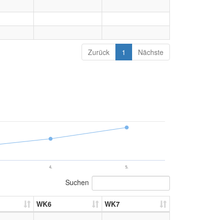
Zurück
1
Nächste
4.
5.
Suchen
WK6
WK7