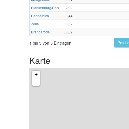
Blankenburg/Harz
32,92
Hachelbich
33,44
Zella
35,57
Branderode
38,52
Positi
1 bis 5 von 5 Einträgen
Karte
+
−