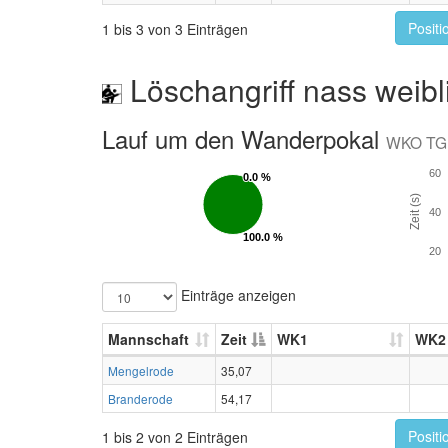
Positi
1 bis 3 von 3 Einträgen
Löschangriff nass weibl
Lauf um den Wanderpokal
WKO TG
60
0.0 %
0.0 %
Zeit (s)
40
100.0 %
100.0 %
20
Einträge anzeigen
Mannschaft
Zeit
WK1
WK2
Mengelrode
35,07
Branderode
54,17
Positi
1 bis 2 von 2 Einträgen