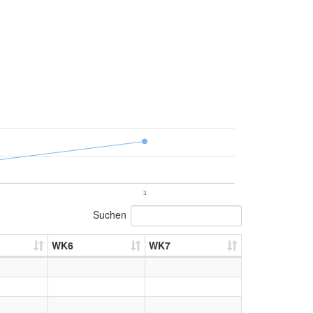
3.
Suchen
WK6
WK7