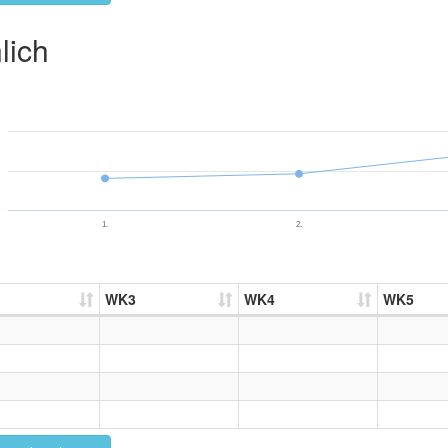
lich
1.
2.
WK3
WK4
WK5