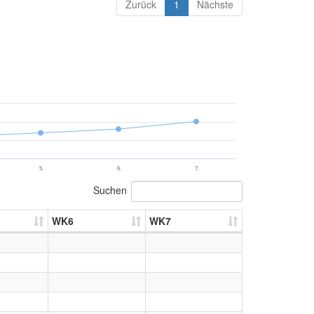
Zurück
1
Nächste
5.
6.
7.
Suchen
WK6
WK7