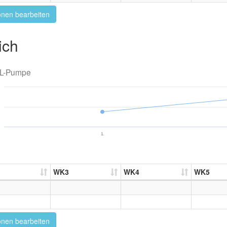
onen bearbeiten
ich
L-Pumpe
1.
WK3
WK4
WK5
onen bearbeiten