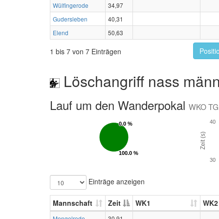
Wülfingerode
34,97
Gudersleben
40,31
Elend
50,63
Positi
1 bis 7 von 7 Einträgen
Löschangriff nass männ
Lauf um den Wanderpokal
WKO TG
40
0.0 %
0.0 %
Zeit (s)
100.0 %
100.0 %
30
Einträge anzeigen
Mannschaft
Zeit
WK1
WK2
Mengelrode
30,91