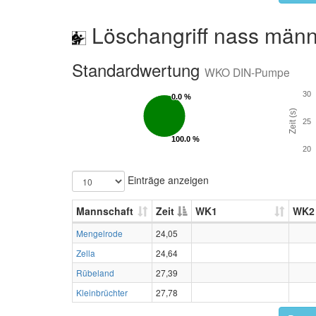
Löschangriff nass männ
Standardwertung
WKO DIN-Pumpe
30
0.0 %
0.0 %
Zeit (s)
25
100.0 %
100.0 %
20
Einträge anzeigen
Mannschaft
Zeit
WK1
WK2
Mengelrode
24,05
Zella
24,64
Rübeland
27,39
Kleinbrüchter
27,78