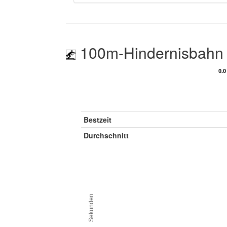
100m-Hindernisbahn
0.0
0.0
Bestzeit
Durchschnitt
Sekunden