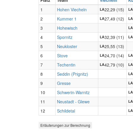
Platz
Team
Viecheln
K
1
Hohen Viecheln
22,29 (15)
LA
LA
2
Kummer 1
27,49 (12)
LA
LA
3
Hohewisch
LA
4
Spornitz
32,39 (11)
LA
LA
5
Neukloster
25,55 (13)
LA
6
Stove
24,70 (14)
LA
LA
7
Techentin
42,79 (10)
LA
LA
8
Seddin (Prignitz)
LA
9
Gresse
LA
10
Schwerin-Warnitz
LA
11
Neustadt - Glewe
LA
12
Schildetal
LA
Erläuterungen zur Berechnung