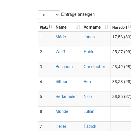
Einträge anzeigen
Name
Vorname
Platz
Narsdorf
1
Mäde
Jonas
17,56 (30
2
Weiß
Robin
25,27 (29
3
Boschem
Christopher
26,42 (28
4
Sittner
Ben
36,28 (26
5
Berkemeier
Nico
26,85 (27
6
Mündel
Julian
7
Heller
Patrick