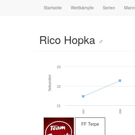
Startseite
Wettkämpfe
Serien
Mann
Rico Hopka
♂
23
Sekunden
22
21
2007
2008
FF Terpe