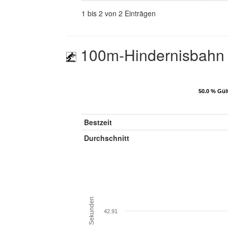
1 bis 2 von 2 Einträgen
100m-Hindernisbahn 
50.0 % Gül
50.0 % Gül
Bestzeit
Durchschnitt
Sekunden
42.91