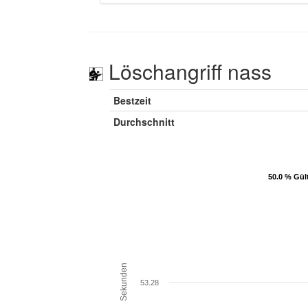
Löschangriff nass
Bestzeit
Durchschnitt
50.0 % Gül
50.0 % Gül
Sekunden
53.28