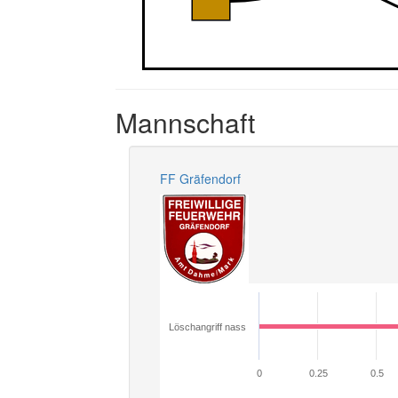
Mannschaft
FF Gräfendorf
Löschangriff nass
0
0.25
0.5