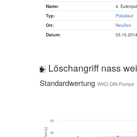
Name:
4. Eulenpo
Typ:
Pokallauf
Ort:
Neußen
Datum:
03.10.201
Löschangriff nass wei
Standardwertung
WKO DIN-Pumpe
50
Zeit (s)
40