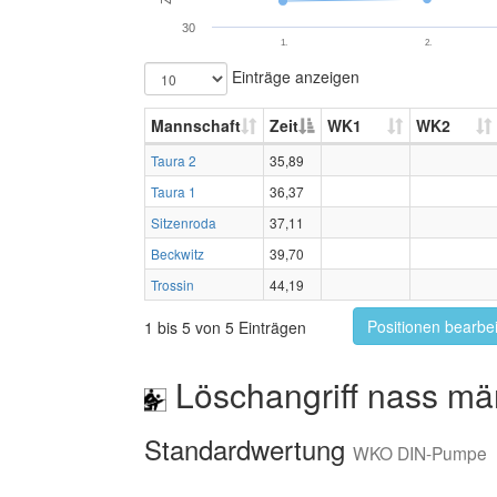
30
1.
2.
Einträge anzeigen
Mannschaft
Zeit
WK1
WK2
Taura 2
35,89
Taura 1
36,37
Sitzenroda
37,11
Beckwitz
39,70
Trossin
44,19
Positionen bearbe
1 bis 5 von 5 Einträgen
Löschangriff nass mä
Standardwertung
WKO DIN-Pumpe