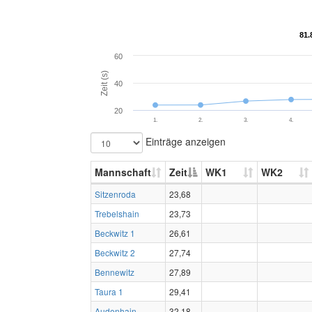
81.
81.
60
Zeit (s)
40
20
1.
2.
3.
4.
Einträge anzeigen
Mannschaft
Zeit
WK1
WK2
Sitzenroda
23,68
Trebelshain
23,73
Beckwitz 1
26,61
Beckwitz 2
27,74
Bennewitz
27,89
Taura 1
29,41
Audenhain
32,18