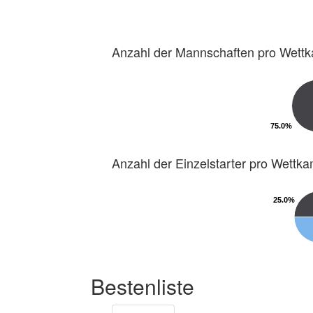
Anzahl der Mannschaften pro Wett
75.0%
75.0%
Anzahl der Einzelstarter pro Wettk
25.0%
25.0%
Bestenliste