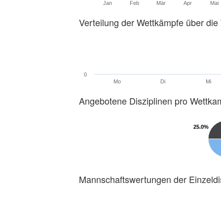
Jan
Feb
Mär
Apr
Mai
Verteilung der Wettkämpfe über di
0
Mo
Di
Mi
Angebotene Disziplinen pro Wettka
25.0%
25.0%
Mannschaftswertungen der Einzeldi