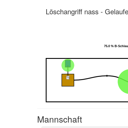
Löschangriff nass - Gelauf
75.0 % B-Schla
75.0 % B-Schla
Mannschaft