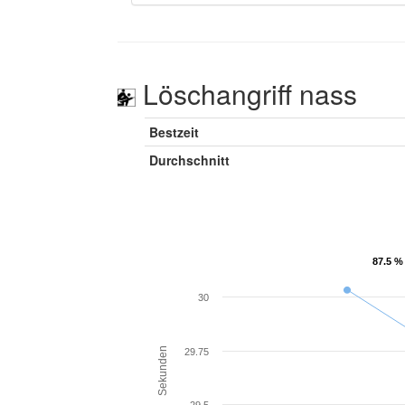
Löschangriff nass
Bestzeit
Durchschnitt
87.5 %
87.5 %
30
Sekunden
29.75