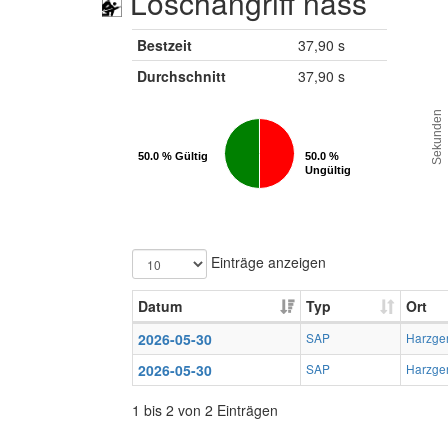
Löschangriff nass
Bestzeit
37,90 s
Durchschnitt
37,90 s
Sekunden
50.0 % Gültig
50.0 % Gültig
50.0 %
50.0 %
Ungültig
Ungültig
Einträge anzeigen
Datum
Typ
Ort
2026-05-30
SAP
Harzge
2026-05-30
SAP
Harzge
1 bis 2 von 2 Einträgen