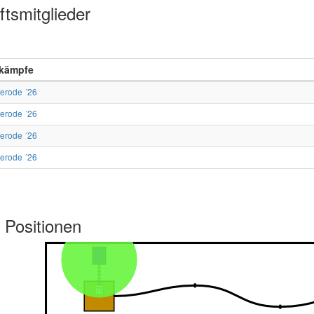
tsmitglieder
kämpfe
erode ´26
erode ´26
erode ´26
erode ´26
 Positionen