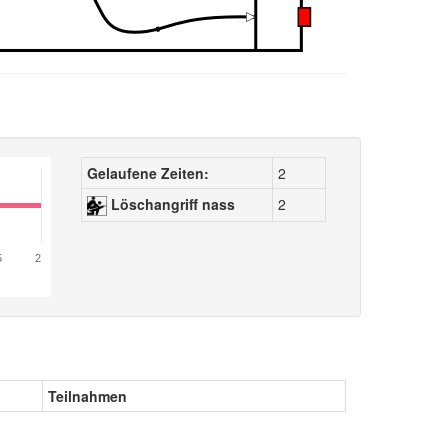
Gelaufene Zeiten:
2
Löschangriff nass
2
5
2
Teilnahmen