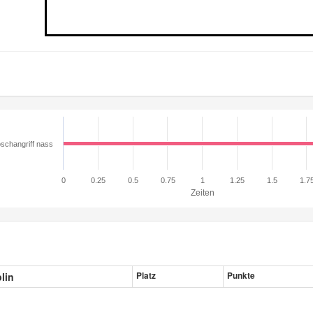
schangriff nass
0
0.25
0.5
0.75
1
1.25
1.5
1.7
Zeiten
plin
Platz
Punkte