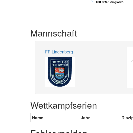
100.0 % Saugkorb
100.0 % Saugkorb
Mannschaft
FF Lindenberg
Lö
Wettkampfserien
Name
Jahr
Diszi