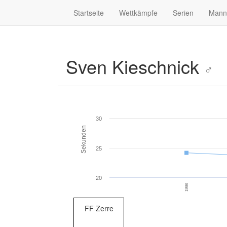
Startseite
Wettkämpfe
Serien
Mann
Sven Kieschnick
♂
30
Sekunden
25
20
1998
FF Zerre