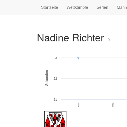
Startseite
Wettkämpfe
Serien
Mann
Nadine Richter
♀
23
Sekunden
22
21
1999
2000