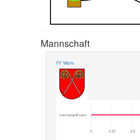
Mannschaft
FF Warin
Löschangriff nass
0
0.25
0.5