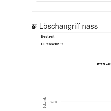
Löschangriff nass
Bestzeit
Durchschnitt
50.0 % Gül
50.0 % Gül
Sekunden
93.41