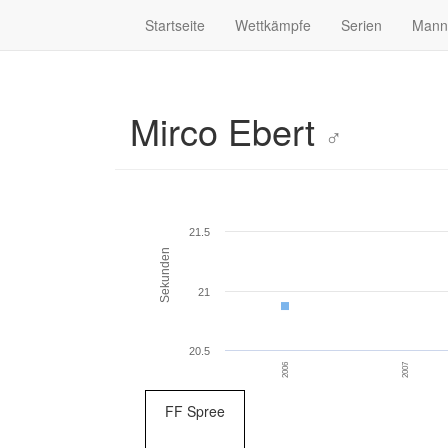
Startseite
Wettkämpfe
Serien
Mann
Mirco Ebert
♂
21.5
Sekunden
21
20.5
2006
2007
FF Spree