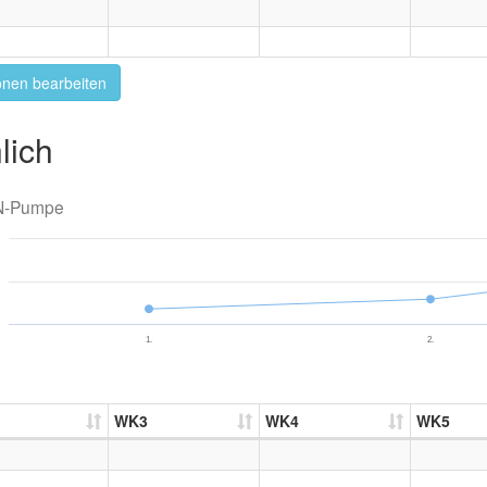
onen bearbeiten
lich
N-Pumpe
1.
2.
WK3
WK4
WK5