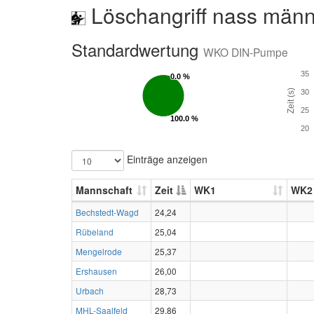
Löschangriff nass männ
Standardwertung
WKO DIN-Pumpe
35
0.0 %
0.0 %
Zeit (s)
30
25
100.0 %
100.0 %
20
Einträge anzeigen
Mannschaft
Zeit
WK1
WK2
Bechstedt-Wagd
24,24
Rübeland
25,04
Mengelrode
25,37
Ershausen
26,00
Urbach
28,73
MHL-Saalfeld
29,86