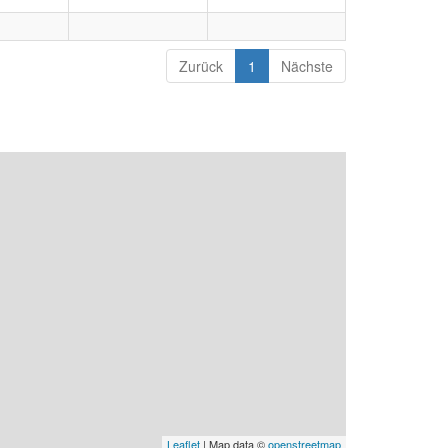
Zurück
1
Nächste
Leaflet
| Map data ©
openstreetmap