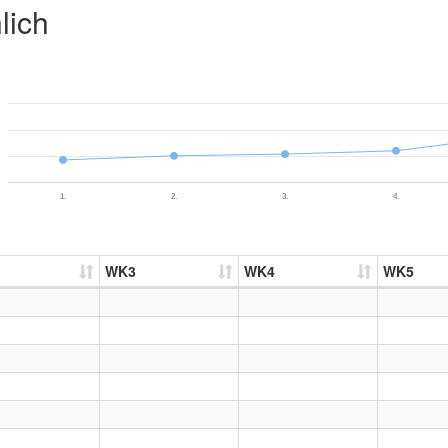
lich
1.
2.
3.
4.
WK3
WK4
WK5