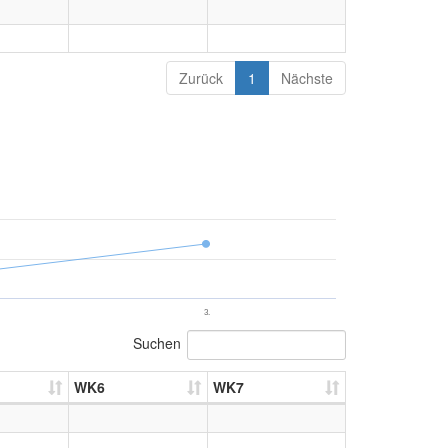
Zurück
1
Nächste
3.
Suchen
WK6
WK7