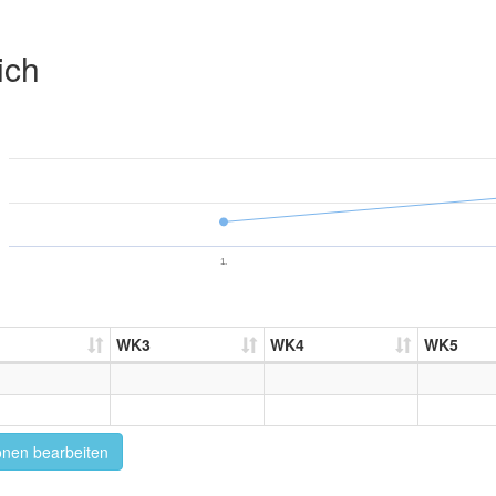
ich
1.
WK3
WK4
WK5
onen bearbeiten