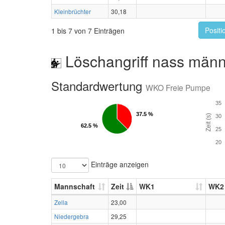
Kleinbrüchter
30,18
Positi
1 bis 7 von 7 Einträgen
Löschangriff nass männ
Standardwertung
WKO Freie Pumpe
35
37.5 %
37.5 %
Zeit (s)
30
62.5 %
62.5 %
25
20
Einträge anzeigen
Mannschaft
Zeit
WK1
WK2
Zella
23,00
Niedergebra
29,25