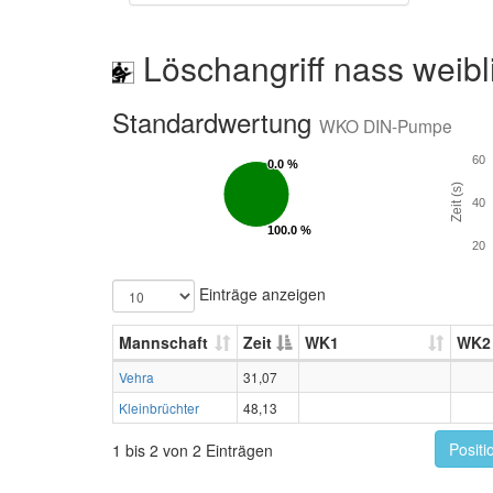
Löschangriff nass weibl
Standardwertung
WKO DIN-Pumpe
60
0.0 %
0.0 %
Zeit (s)
40
100.0 %
100.0 %
20
Einträge anzeigen
Mannschaft
Zeit
WK1
WK2
Vehra
31,07
Kleinbrüchter
48,13
Positi
1 bis 2 von 2 Einträgen