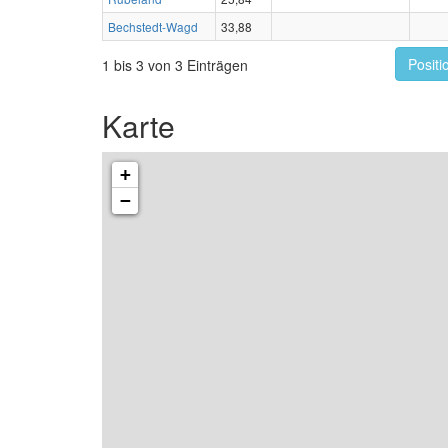
Bechstedt-Wagd
33,88
Positi
1 bis 3 von 3 Einträgen
Karte
+
−