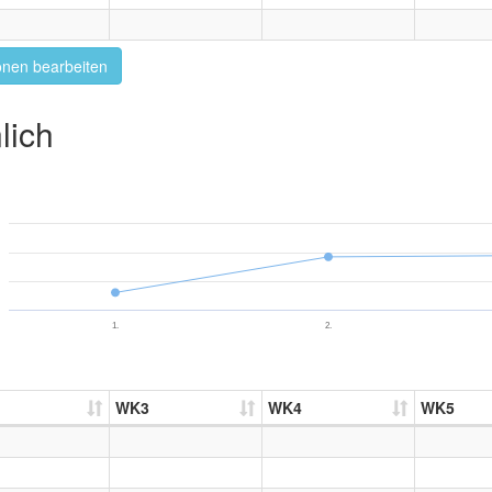
onen bearbeiten
lich
1.
2.
WK3
WK4
WK5