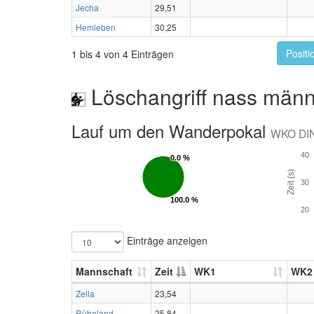
Jecha
29,51
Hemleben
30,25
Positi
1 bis 4 von 4 Einträgen
Löschangriff nass männ
Lauf um den Wanderpokal
WKO DI
40
0.0 %
0.0 %
Zeit (s)
30
100.0 %
100.0 %
20
Einträge anzeigen
Mannschaft
Zeit
WK1
WK2
Zella
23,54
Rübeland
25,84