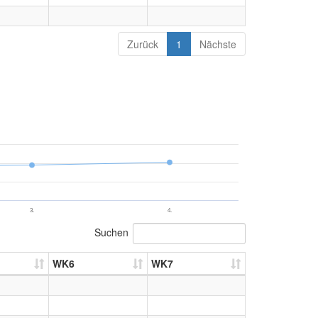
Zurück
1
Nächste
3.
4.
Suchen
WK6
WK7