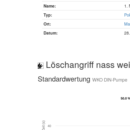
Name:
1. 
Typ:
Pok
Ort:
Ma
Datum:
28
Löschangriff nass wei
Standardwertung
WKO DIN-Pumpe
50.0 
50.0 
Zeit (s)
40