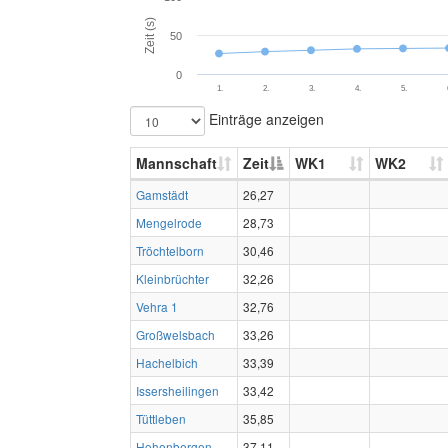
Zeit (s)
50
0
1.
2.
3.
4.
5.
Einträge anzeigen
Mannschaft
Zeit
WK1
WK2
Gamstädt
26,27
Mengelrode
28,73
Tröchtelborn
30,46
Kleinbrüchter
32,26
Vehra 1
32,76
Großwelsbach
33,26
Hachelbich
33,39
Issersheilingen
33,42
Tüttleben
35,85
Hohenbergen
37,11