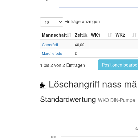
Einträge anzeigen
Mannschaft
Zeit
WK1
WK2
Gamstädt
40,00
Marolterode
D
Positionen bearbe
1 bis 2 von 2 Einträgen
Löschangriff nass mä
Standardwertung
WKO DIN-Pumpe
9
9
100